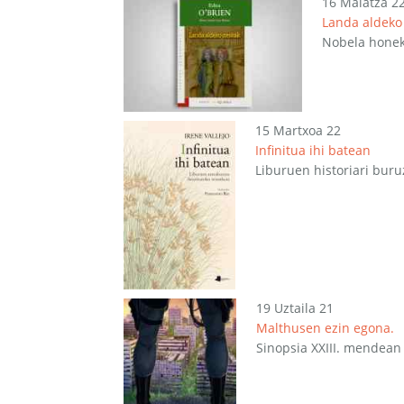
16 Maiatza 2
Landa aldeko
Nobela honek 
15 Martxoa 22
Infinitua ihi batean
Liburuen historiari buru
19 Uztaila 21
Malthusen ezin egona.
Sinopsia XXIII. mendean 