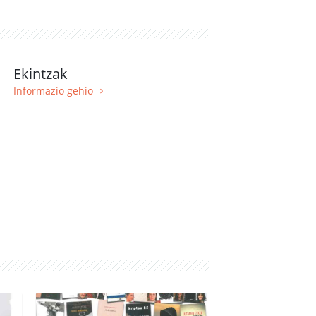
Ekintzak
Informazio gehio