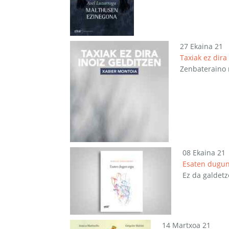
27 Ekaina 21
Taxiak ez dira
Zenbateraino m
08 Ekaina 21
Esaten dugun
Ez da galdetz
14 Martxoa 21