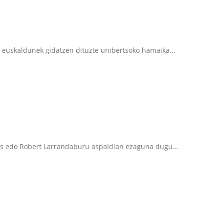
 euskaldunek gidatzen dituzte unibertsoko hamaika...
pas edo Robert Larrandaburu aspaldian ezaguna dugu...