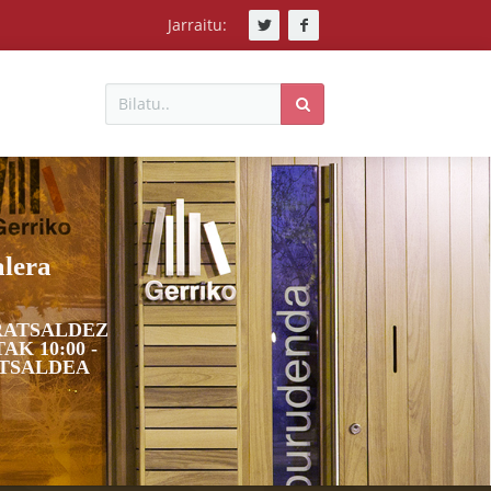
Jarraitu:
Bilatu
Bilatu
Hasiera
Berriak
Ekintzak
alera
Ikerlanak
RRATSALDEZ
AK 10:00 -
Liburudenda
ATSALDEA
Harremanak
Nobedadeak
Nor