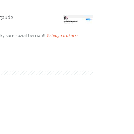
agaude
sky sare sozial berrian!!
Gehiago irakurri