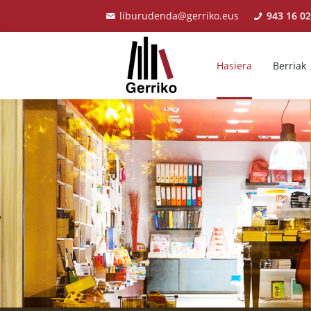
liburudenda@gerriko.eus
943 16 02
Hasiera
Berriak