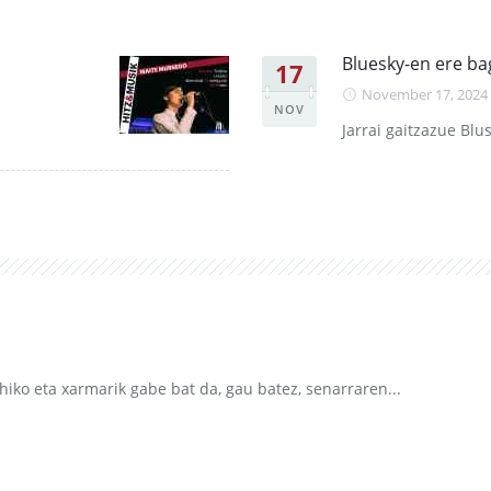
Bluesky-en ere b
17
November 17, 2024
NOV
Jarrai gaitzazue Blu
hiko eta xarmarik gabe bat da, gau batez, senarraren...