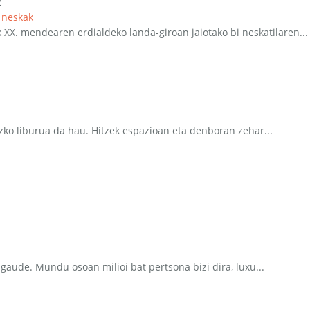
2
 neskak
XX. mendearen erdialdeko landa-giroan jaiotako bi neskatilaren...
zko liburua da hau. Hitzek espazioan eta denboran zehar...
gaude. Mundu osoan milioi bat pertsona bizi dira, luxu...