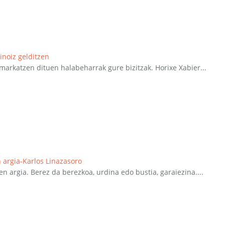
 inoiz gelditzen
arkatzen dituen halabeharrak gure bizitzak. Horixe Xabier...
 argia-Karlos Linazasoro
en argia. Berez da berezkoa, urdina edo bustia, garaiezina....