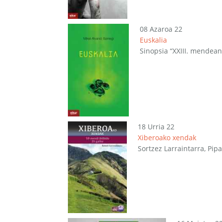
08 Azaroa 22
Euskalia
Sinopsia “XXIII. mendean
18 Urria 22
Xiberoako xendak
Sortzez Larraintarra, Pi