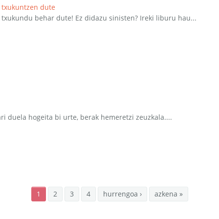
 txukuntzen dute
txukundu behar dute! Ez didazu sinisten? Ireki liburu hau...
ri duela hogeita bi urte, berak hemeretzi zeuzkala....
1
2
3
4
hurrengoa ›
azkena »