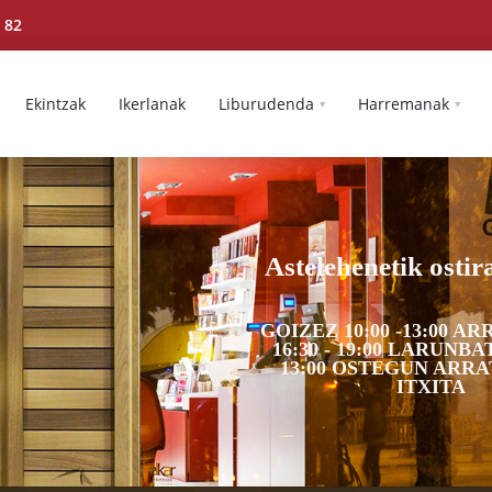
 82
Ekintzak
Ikerlanak
Liburudenda
Harremanak
Astelehenetik ostir
GOIZEZ 10:00 -13:00 A
16:30 - 19:00 LARUNBAT
13:00 OSTEGUN ARR
ITXITA