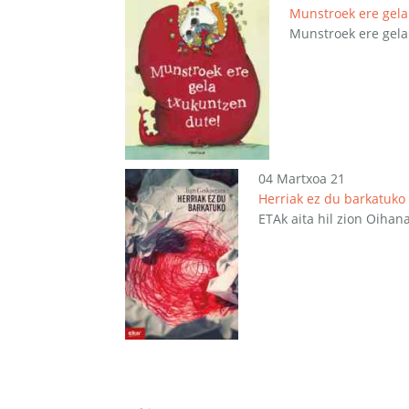
Munstroek ere gela
Munstroek ere gela 
04 Martxoa 21
Herriak ez du barkatuko
ETAk aita hil zion Oihana