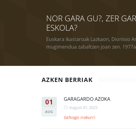
NOR GARA GU?, ZER GAR
ESKOLA?
Euskara ikastaroak Lazkaon, Dionisio
mugimendua zabaltzen joan zen. 1977a
AZKEN BERRIAK
GARAGARDO AZOKA
01
August 01, 2025
AUG
Gehiago irakurri