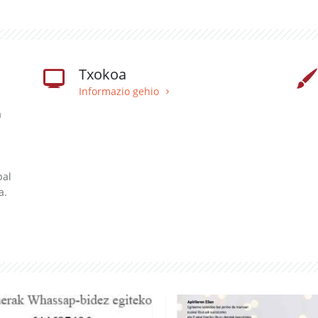
Txokoa
Informazio gehio
a
bal
a.