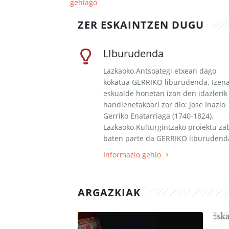
gehiago
ZER ESKAINTZEN DUGU
LIburudenda
Lazkaoko Antsoategi etxean dago
kokatua GERRIKO liburudenda. Izen
eskualde honetan izan den idazlerik
handienetakoari zor dio: Jose Inazio
Gerriko Enatarriaga (1740-1824).
Lazkaoko Kulturgintzako proiektu za
baten parte da GERRIKO liburudend
Informazio gehio
ARGAZKIAK