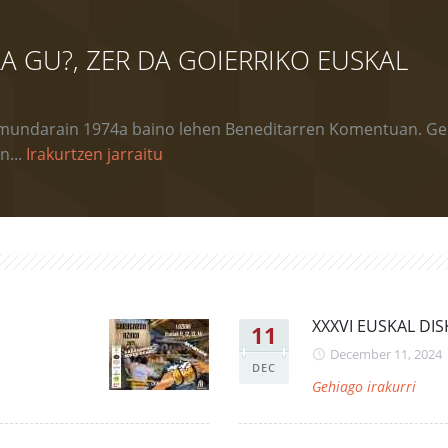
A GU?, ZER DA GOIERRIKO EUSKAL
 Amundarain 1974a baino lehen Beneditarren Komentuan. Ge
n...
Irakurtzen jarraitu
XXXVI EUSKAL DI
11
December 11, 2024
DEC
Gehiago irakurri