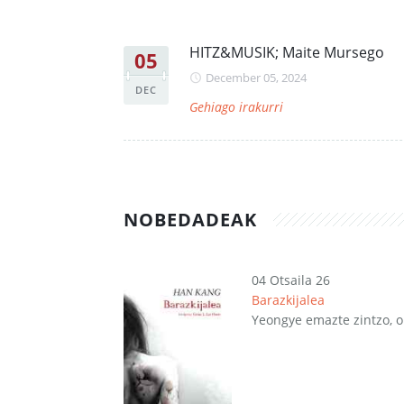
HITZ&MUSIK; Maite Mursego
05
December 05, 2024
DEC
Gehiago irakurri
NOBEDADEAK
04 Otsaila 26
Barazkijalea
Yeongye emazte zintzo, o