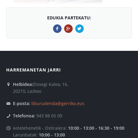
EDUKIA PARTEKATU:
HARREMANETAN JARRI
Helbidea:
Elosegi Kalea, 16,
20210, Lazkao
E-posta:
liburudenda@gerriko.eus
Telefonoa:
943 88 65 00
Astelehenetik - Ostiralera:
10:00 - 13:00 - 16:30 - 19:00
Larunbatak:
10:00 - 13:00