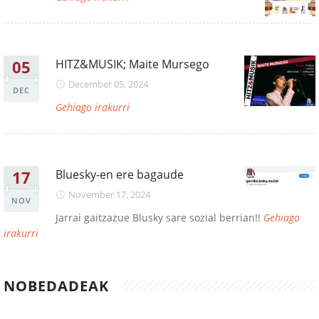
05
HITZ&MUSIK; Maite Mursego
December 05, 2024
DEC
Gehiago irakurri
17
Bluesky-en ere bagaude
November 17, 2024
NOV
Jarrai gaitzazue Blusky sare sozial berrian!!
Gehiago
irakurri
NOBEDADEAK