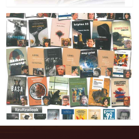
Emakume idazleak.
Denda barrutik
,
Produktuak
,
Denda kanpotik
,
Nobedadeak