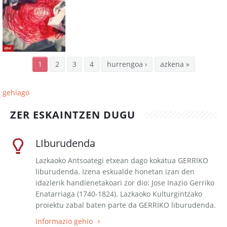
1
2
3
4
hurrengoa ›
azkena »
gehiago
ZER ESKAINTZEN DUGU
LIburudenda
Lazkaoko Antsoategi etxean dago kokatua GERRIKO
liburudenda. Izena eskualde honetan izan den
idazlerik handienetakoari zor dio: Jose Inazio Gerriko
Enatarriaga (1740-1824). Lazkaoko Kulturgintzako
proiektu zabal baten parte da GERRIKO liburudenda.
Informazio gehio