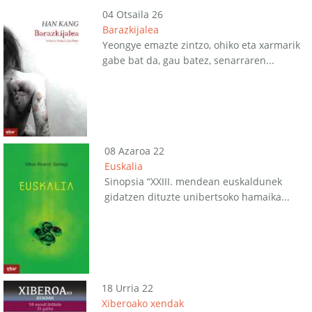
04 Otsaila 26
Barazkijalea
Yeongye emazte zintzo, ohiko eta xarmarik
gabe bat da, gau batez, senarraren...
08 Azaroa 22
Euskalia
Sinopsia “XXIII. mendean euskaldunek
gidatzen dituzte unibertsoko hamaika...
18 Urria 22
Xiberoako xendak