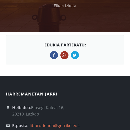
Elkarrizketa
EDUKIA PARTEKATU:
HARREMANETAN JARRI
Helbidea:
Elosegi Kalea, 16,
20210, Lazkao
E-posta:
liburudenda@gerriko.eus