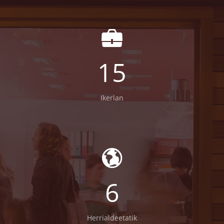
15
Ikerlan
6
Herrialdeetatik