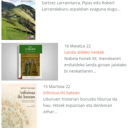
Sortzez Larraintarra, Pipas edo Robert
Larrandaburu aspaldian ezaguna dugu...
16 Maiatza 22
Landa aldeko neskak
Nobela honek XX. mendearen
erdialdeko landa-giroan jaiotako
bi neskatilaren...
15 Martxoa 22
Infinitua ihi batean
Liburuen historiari buruzko liburua da
hau. Hitzek espazioan eta denboran
zehar...