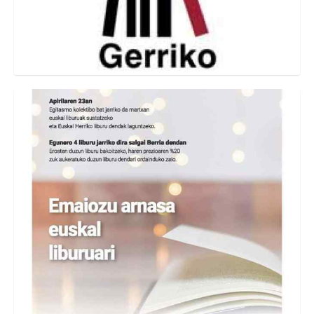
Nobedadeak
IRAKURRI EUSKARAZ ITXIALDIAN ERE
Denda barrutik
,
Produktuak
,
Denda kanpotik
,
Nobedadeak