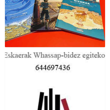
Komiki berriak
Denda barrutik
,
Produktuak
,
Denda kanpotik
,
Nobedadeak
ESKAERAK WHASAP BIDEZ EGITEKO
644697436
Denda barrutik
,
Produktuak
,
Denda kanpotik
,