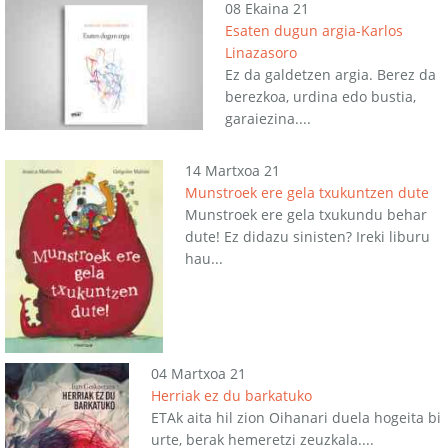
08 Ekaina 21
Esaten dugun argia-Karlos
Linazasoro
Ez da galdetzen argia. Berez da
berezkoa, urdina edo bustia,
garaiezina....
14 Martxoa 21
Munstroek ere gela txukuntzen dute
Munstroek ere gela txukundu behar
dute! Ez didazu sinisten? Ireki liburu
hau...
04 Martxoa 21
Herriak ez du barkatuko
ETAk aita hil zion Oihanari duela hogeita bi
urte, berak hemeretzi zeuzkala....