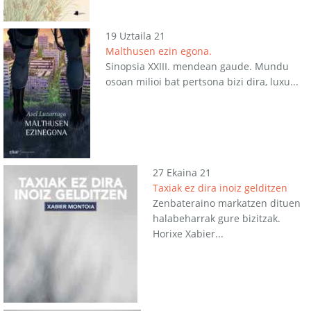
19 Uztaila 21
Malthusen ezin egona.
Sinopsia XXIII. mendean gaude. Mundu
osoan milioi bat pertsona bizi dira, luxu...
27 Ekaina 21
Taxiak ez dira inoiz gelditzen
Zenbateraino markatzen dituen
halabeharrak gure bizitzak.
Horixe Xabier...