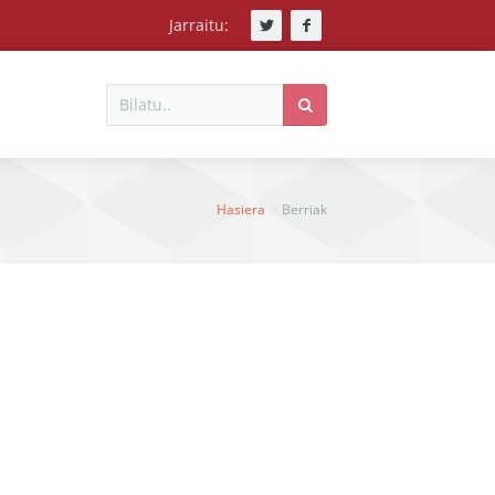
Jarraitu:
Bilatu
Bilatu
Hasiera
Hasiera
Berriak
Berriak
Ekintzak
Ikerlanak
Liburudenda
Harremanak
Nobedadeak
Nor