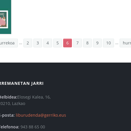
…
…
aurrekoa
2
3
4
5
6
7
8
9
10
hur
RREMANETAN JARRI
Helbidea:
Elosegi Kalea, 16,
20210, Lazkao
E-posta:
liburudenda@gerriko.eus
Telefonoa:
943 88 65 00