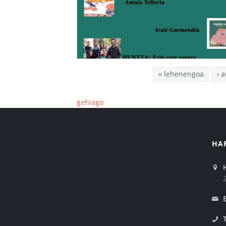
« lehenengoa
‹ 
gehiago
HA