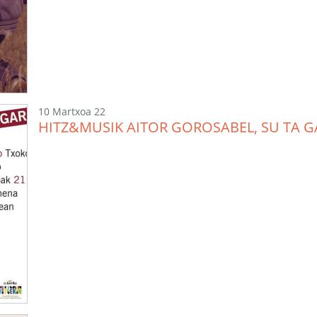
10 Martxoa 22
HITZ&MUSIK AITOR GOROSABEL, SU TA G