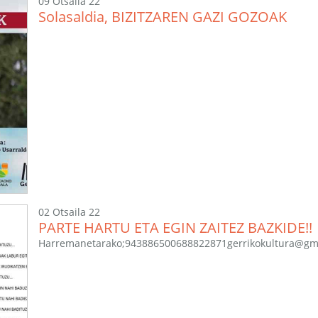
09 Otsaila 22
Solasaldia, BIZITZAREN GAZI GOZOAK
02 Otsaila 22
PARTE HARTU ETA EGIN ZAITEZ BAZKIDE!!
Harremanetarako;943886500688822871gerrikokultura@g