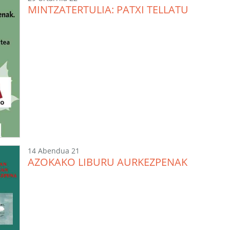
MINTZATERTULIA: PATXI TELLATU
14 Abendua 21
AZOKAKO LIBURU AURKEZPENAK