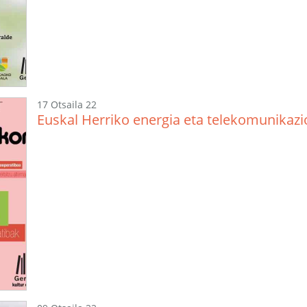
17 Otsaila 22
Euskal Herriko energia eta telekomunikazi