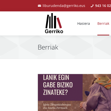
liburudenda@gerriko.eus
943 16 02
Hasiera
Berriak
Berriak