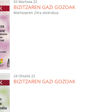
03 Martxoa 22
BIZITZAREN GAZI GOZOAK
Martxoaren 23ra atzeratua
24 Otsaila 22
BIZITZAREN GAZI GOZOAK