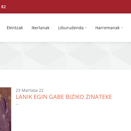
 82
Ekintzak
Ikerlanak
Liburudenda
Harremanak
23 Martxoa 22
LANIK EGIN GABE BIZIKO ZINATEKE
...