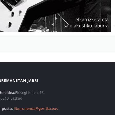
RREMANETAN JARRI
Helbidea:
Elosegi Kalea, 16,
20210, Lazkao
E-posta:
liburudenda@gerriko.eus