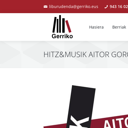
liburudenda@gerriko.eus
943 16 02
Hasiera
Berriak
HITZ&MUSIK AITOR GOR