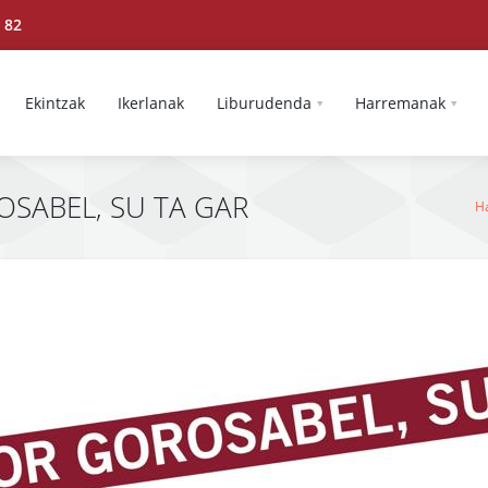
 82
Ekintzak
Ikerlanak
Liburudenda
Harremanak
OSABEL, SU TA GAR
H