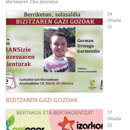
Martxoaren 23ra atzeratua
24
Otsaila
22
BIZITZAREN GAZI GOZOAK
17
Otsaila
22