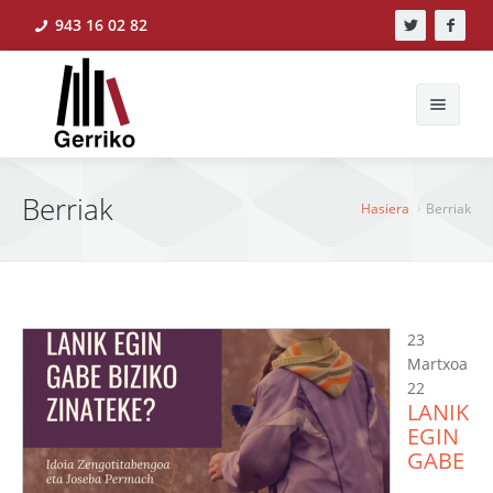
943 16 02 82
Bilatu
Berriak
Hasiera
Berriak
Hasiera
Berriak
23
Martxoa
Ekintzak
22
LANIK
Ikerlanak
EGIN
GABE
Liburudenda