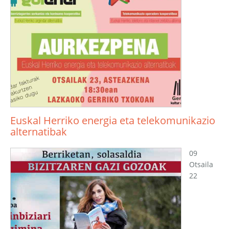
Euskal Herriko energia eta telekomunikazio
alternatibak
09
Otsaila
22