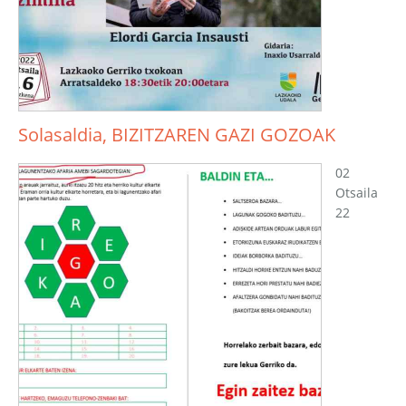
Solasaldia, BIZITZAREN GAZI GOZOAK
02
Otsaila
22