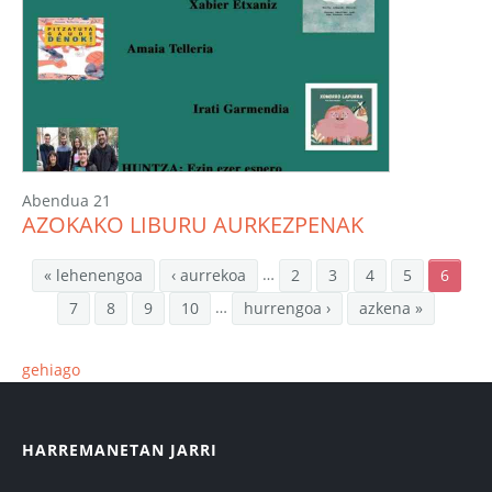
Abendua 21
AZOKAKO LIBURU AURKEZPENAK
…
« lehenengoa
‹ aurrekoa
2
3
4
5
6
…
7
8
9
10
hurrengoa ›
azkena »
gehiago
HARREMANETAN JARRI