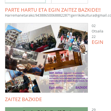
PARTE HARTU ETA EGIN ZAITEZ BAZKIDE!!
Harremanetarako;943886500688822871gerrikokultura@gmail.
02
Otsaila
22
EGIN
ZAITEZ BAZKIDE
29