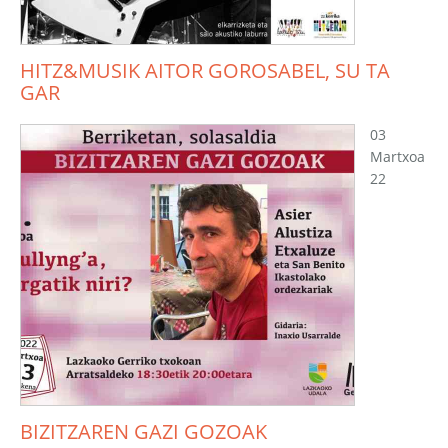
HITZ&MUSIK AITOR GOROSABEL, SU TA
GAR
03
Martxoa
22
BIZITZAREN GAZI GOZOAK