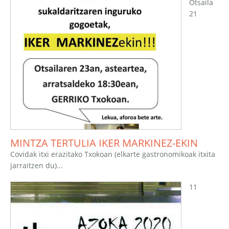
Otsaila
21
MINTZA TERTULIA IKER MARKINEZ-EKIN
Covidak itxi erazitako Txokoan (elkarte gastronomikoak itxita
jarraitzen du)...
11