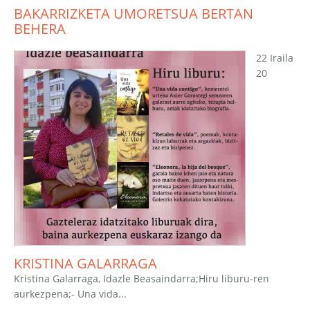
BAKARRIZKETA UMORETSUA BERTAN
BEHERA
22 Iraila
20
KRISTINA GALARRAGA
Kristina Galarraga, Idazle Beasaindarra;Hiru liburu-ren
aurkezpena;- Una vida...