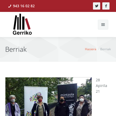
943 16 02 82
Bilatu
Berriak
Hasiera
Berriak
Hasiera
Berriak
28
Apirila
Ekintzak
21
Ikerlanak
Liburudenda