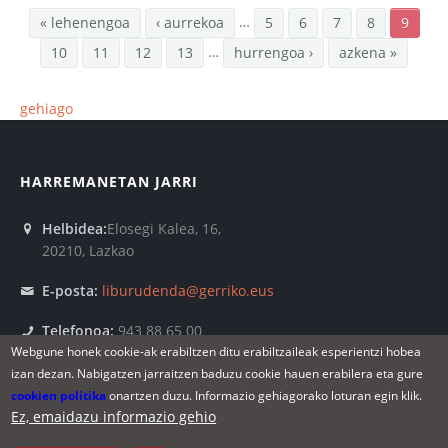
…
« lehenengoa
‹ aurrekoa
5
6
7
8
9
…
10
11
12
13
hurrengoa ›
azkena »
gehiago
HARREMANETAN JARRI
Helbidea:
Elosegi Kalea, 16,
20210, Lazkao
E-posta:
liburudenda@gerriko.eus
Telefonoa:
943 88 65 00
Webgune honek cookie-ak erabiltzen ditu erabiltzaileak esperientzi hobea
Astelehenetik - Ostiralera:
10:00 - 13:00 - 16:30 - 19:00
izan dezan. Nabigatzen jarraitzen baduzu cookie hauen erabilera eta gure
Larunbatak:
10:00 - 13:00
cookien politika
onartzen duzu. Informazio gehiagorako loturan egin klik.
Ostegun arratsaldeak eta Igandeak:
Itxita
Ez, emaidazu informazio gehio