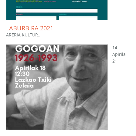
LABURBIRA 2021
ARERIA KULTUR...
14
Apirila
21