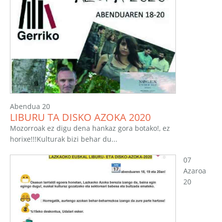
Abendua 20
LIBURU TA DISKO AZOKA 2020
Mozorroak ez digu dena hankaz gora botako!, ez
horixe!!!Kulturak bizi behar du...
07
Azaroa
20