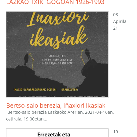
LAZKAO TXIKI GOGOAN 1926-1993
08
Apirila
21
Bertso-saio berezia, Iñaxiori ikasiak
Bertso-saio berezia Lazkaoko Arerian, 2021-04-16an,
ostirala, 19:00etan....
19