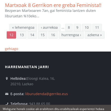
Martxoak 8 Gerrikon ere greba Feminista!!
Bezperan Martxoaren 7an, gai feminista lantzen duten
liburuetan %10eko...
…
« lehenengoa
‹ aurrekoa
8
9
10
11
12
13
14
15
16
hurrengoa ›
azkena »
gehiago
HARREMANETAN JARRI
Helbidea:
Elosegi Kalea, 16,
20210, Lazkao
E-posta:
liburudenda@gerriko.eus
Telefonoa:
943 88 65 00
Webgune honek cookie-ak erabiltzen ditu erabiltzaileak esperientzi hobea