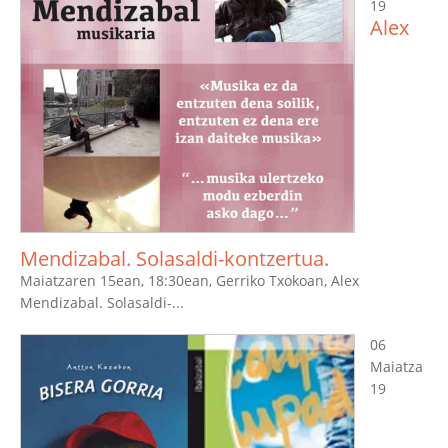
19
Alex
Mendizabal. Solasaldi-kontzertua.
Maiatzaren 15ean, 18:30ean, Gerriko Txokoan, Alex
Mendizabal. Solasaldi-...
06
Maiatza
19