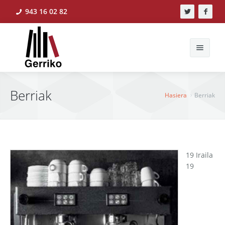
943 16 02 82
Bilatu
Berriak
Hasiera
Berriak
Hasiera
Berriak
19 Iraila
19
Ekintzak
Ikerlanak
Liburudenda