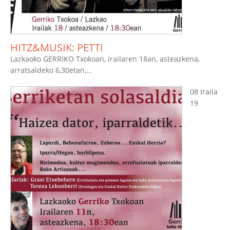
HITZ&MUSIK: PETTI
Lazkaoko GERRIKO Txokoan, irailaren 18an, asteazkena,
arratsaldeko 6,30etan,...
08 Iraila
19