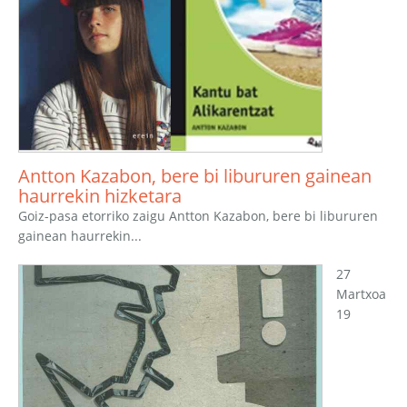
Antton Kazabon, bere bi libururen gainean
haurrekin hizketara
Goiz-pasa etorriko zaigu Antton Kazabon, bere bi libururen
gainean haurrekin...
27
Martxoa
19