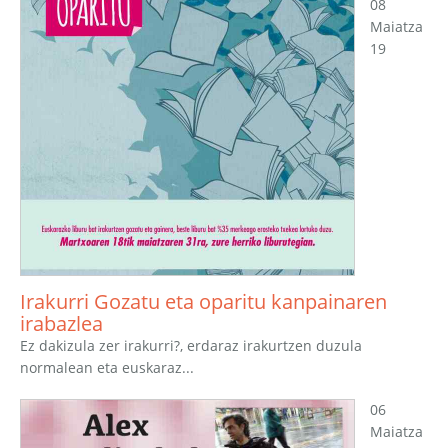
08
Maiatza
19
Irakurri Gozatu eta oparitu kanpainaren
irabazlea
Ez dakizula zer irakurri?, erdaraz irakurtzen duzula
normalean eta euskaraz...
06
Maiatza