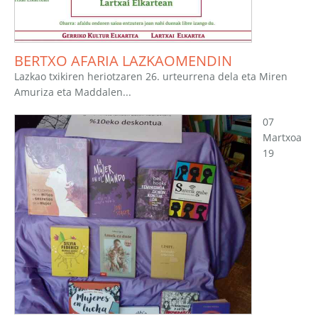
BERTXO AFARIA LAZKAOMENDIN
Lazkao txikiren heriotzaren 26. urteurrena dela eta Miren
Amuriza eta Maddalen...
07
Martxoa
19