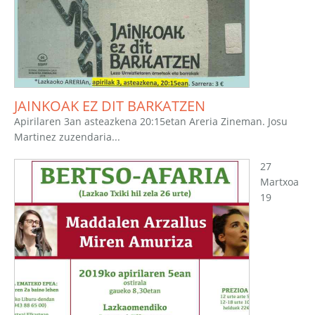
JAINKOAK EZ DIT BARKATZEN
Apirilaren 3an asteazkena 20:15etan Areria Zineman. Josu
Martinez zuzendaria...
27
Martxoa
19