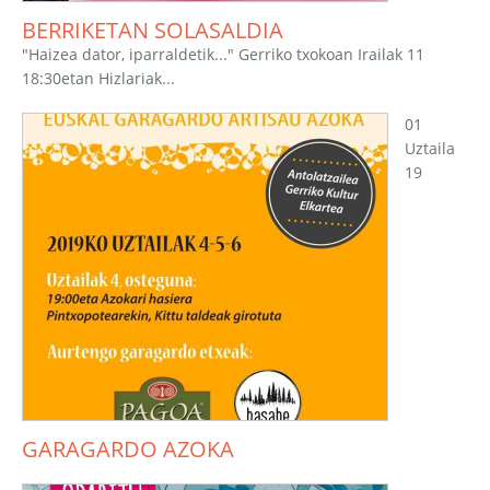
BERRIKETAN SOLASALDIA
"Haizea dator, iparraldetik..." Gerriko txokoan Irailak 11
18:30etan Hizlariak...
01
Uztaila
19
GARAGARDO AZOKA