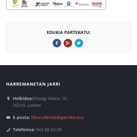
EDUKIA PARTEKATU:
HARREMANETAN JARRI
Helbidea:
Elosegi Kalea, 16,
20210, Lazkao
E-posta:
liburudenda@gerriko.eus
Telefonoa:
943 88 65 00