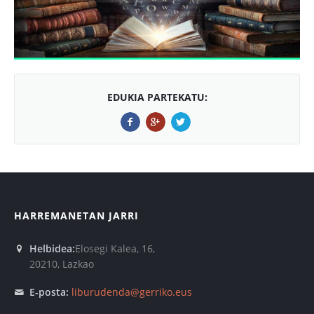
EDUKIA PARTEKATU:
HARREMANETAN JARRI
Helbidea:
Elosegi Kalea, 16,
20210, Lazkao
E-posta:
liburudenda@gerriko.eus