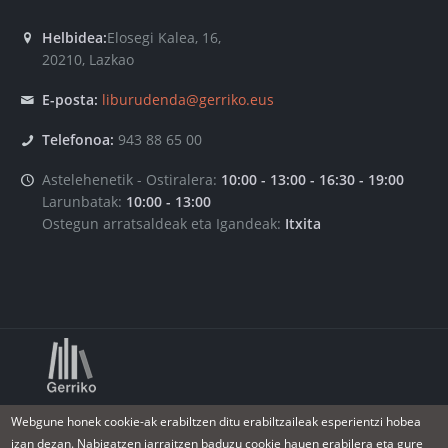
Helbidea:
Elosegi Kalea, 16,
20210, Lazkao
E-posta:
liburudenda@gerriko.eus
Telefonoa:
943 88 65 00
Astelehenetik - Ostiralera:
10:00 - 13:00 - 16:30 - 19:00
Larunbatak:
10:00 - 13:00
Ostegun arratsaldeak eta Igandeak:
Itxita
Webgune honek cookie-ak erabiltzen ditu erabiltzaileak esperientzi hobea
 2015.«Gerriko, Goierriko Kultur Elkartea
»
. Eskubide 
izan dezan. Nabigatzen jarraitzen baduzu cookie hauen erabilera eta gure